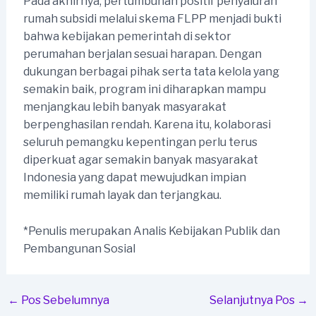
Pada akhirnya, pertumbuhan positif penyaluran
rumah subsidi melalui skema FLPP menjadi bukti
bahwa kebijakan pemerintah di sektor
perumahan berjalan sesuai harapan. Dengan
dukungan berbagai pihak serta tata kelola yang
semakin baik, program ini diharapkan mampu
menjangkau lebih banyak masyarakat
berpenghasilan rendah. Karena itu, kolaborasi
seluruh pemangku kepentingan perlu terus
diperkuat agar semakin banyak masyarakat
Indonesia yang dapat mewujudkan impian
memiliki rumah layak dan terjangkau.
*Penulis merupakan Analis Kebijakan Publik dan
Pembangunan Sosial
Post
←
Pos Sebelumnya
Selanjutnya Pos
→