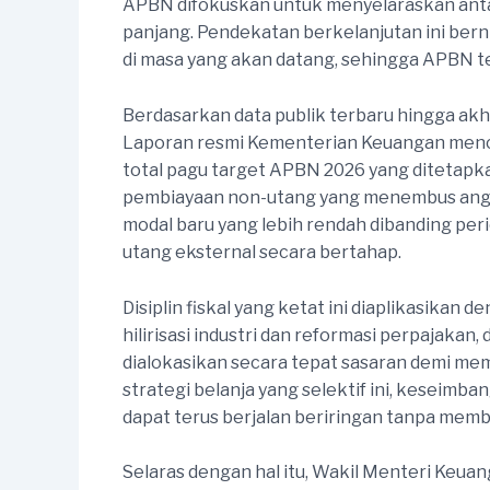
APBN difokuskan untuk menyelaraskan anta
panjang. Pendekatan berkelanjutan ini ber
di masa yang akan datang, sehingga APBN tet
Berdasarkan data publik terbaru hingga akhi
Laporan resmi Kementerian Keuangan mencata
total pagu target APBN 2026 yang ditetapka
pembiayaan non-utang yang menembus angka mi
modal baru yang lebih rendah dibanding p
utang eksternal secara bertahap.
Disiplin fiskal yang ketat ini diaplikasik
hilirisasi industri dan reformasi perpajaka
dialokasikan secara tepat sasaran demi memb
strategi belanja yang selektif ini, keseim
dapat terus berjalan beriringan tanpa mem
Selaras dengan hal itu, Wakil Menteri Keua