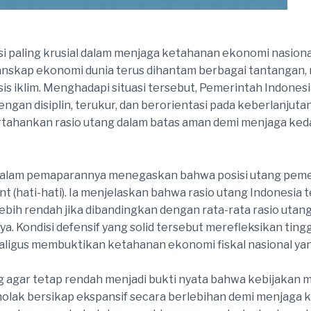
asi paling krusial dalam menjaga ketahanan ekonomi nasiona
 lanskap ekonomi dunia terus dihantam berbagai tantangan,
sis iklim. Menghadapi situasi tersebut, Pemerintah Indon
an disiplin, terukur, dan berorientasi pada keberlanjutan
rtahankan rasio utang dalam batas aman demi menjaga ked
alam pemaparannya menegaskan bahwa posisi utang pemeri
nt (hati-hati). Ia menjelaskan bahwa rasio utang Indonesia
 lebih rendah jika dibandingkan dengan rata-rata rasio utang
. Kondisi defensif yang solid tersebut merefleksikan ting
ligus membuktikan ketahanan ekonomi fiskal nasional yan
ng agar tetap rendah menjadi bukti nyata bahwa kebijakan
nolak bersikap ekspansif secara berlebihan demi menjaga