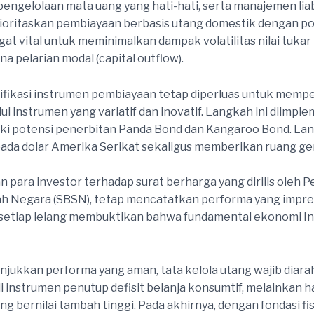
engelolaan mata uang yang hati-hati, serta manajemen liabi
rioritaskan pembiayaan berbasis utang domestik dengan p
gat vital untuk meminimalkan dampak volatilitas nilai tukar
a pelarian modal (capital outflow).
ifikasi instrumen pembiayaan tetap diperluas untuk mempe
lui instrumen yang variatif dan inovatif. Langkah ini diimp
ki potensi penerbitan Panda Bond dan Kangaroo Bond. Langka
a dolar Amerika Serikat sekaligus memberikan ruang gerak
n para investor terhadap surat berharga yang dirilis oleh 
h Negara (SBSN), tetap mencatatkan performa yang impres
m setiap lelang membuktikan bahwa fundamental ekonomi In
jukkan performa yang aman, tata kelola utang wajib diara
i instrumen penutup defisit belanja konsumtif, melainkan h
bernilai tambah tinggi. Pada akhirnya, dengan fondasi fiska