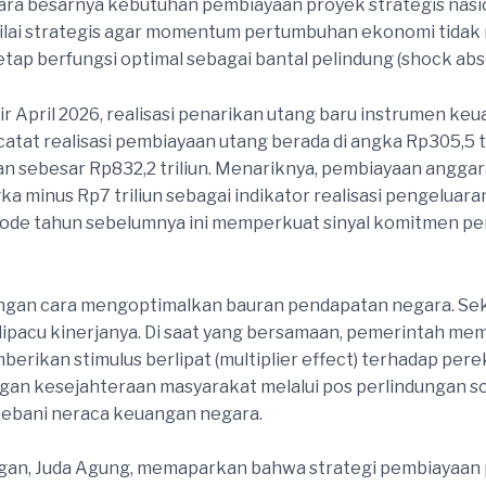
ra besarnya kebutuhan pembiayaan proyek strategis nasio
nilai strategis agar momentum pertumbuhan ekonomi tida
ap berfungsi optimal sebagai bantal pelindung (shock absorb
r April 2026, realisasi penarikan utang baru instrumen ke
t realisasi pembiayaan utang berada di angka Rp305,5 tri
n sebesar Rp832,2 triliun. Menariknya, pembiayaan anggara
nus Rp7 triliun sebagai indikator realisasi pengeluaran s
eriode tahun sebelumnya ini memperkuat sinyal komitmen
an dengan cara mengoptimalkan bauran pendapatan negara. S
n, dipacu kinerjanya. Di saat yang bersamaan, pemerintah m
erikan stimulus berlipat (multiplier effect) terhadap per
bangan kesejahteraan masyarakat melalui pos perlindungan s
bebani neraca keuangan negara.
ngan, Juda Agung, memaparkan bahwa strategi pembiayaan p