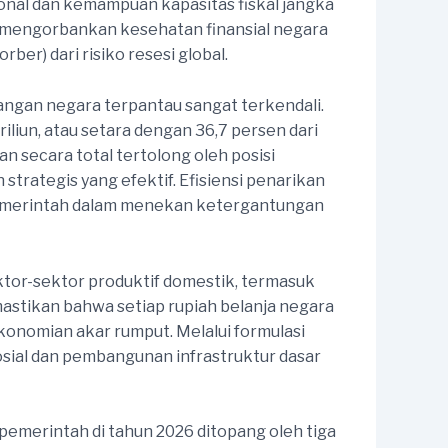
nal dan kemampuan kapasitas fiskal jangka
k mengorbankan kesehatan finansial negara
er) dari risiko resesi global.
uangan negara terpantau sangat terkendali.
liun, atau setara dengan 36,7 persen dari
n secara total tertolong oleh posisi
trategis yang efektif. Efisiensi penarikan
 pemerintah dalam menekan ketergantungan
ektor-sektor produktif domestik, termasuk
emastikan bahwa setiap rupiah belanja negara
ekonomian akar rumput. Melalui formulasi
osial dan pembangunan infrastruktur dasar
emerintah di tahun 2026 ditopang oleh tiga