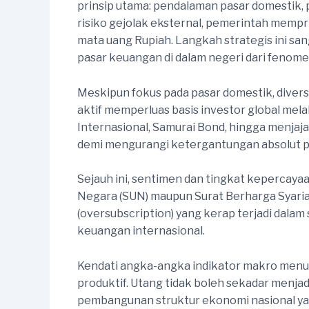
prinsip utama: pendalaman pasar domestik, p
risiko gejolak eksternal, pemerintah memp
mata uang Rupiah. Langkah strategis ini san
pasar keuangan di dalam negeri dari fenomen
Meskipun fokus pada pasar domestik, divers
aktif memperluas basis investor global mela
Internasional, Samurai Bond, hingga menjaja
demi mengurangi ketergantungan absolut pad
Sejauh ini, sentimen dan tingkat kepercayaa
Negara (SUN) maupun Surat Berharga Syaria
(oversubscription) yang kerap terjadi dala
keuangan internasional.
Kendati angka-angka indikator makro menun
produktif. Utang tidak boleh sekadar menjad
pembangunan struktur ekonomi nasional yang 