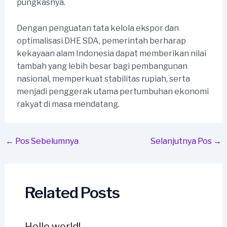
pungkasnya.
Dengan penguatan tata kelola ekspor dan
optimalisasi DHE SDA, pemerintah berharap
kekayaan alam Indonesia dapat memberikan nilai
tambah yang lebih besar bagi pembangunan
nasional, memperkuat stabilitas rupiah, serta
menjadi penggerak utama pertumbuhan ekonomi
rakyat di masa mendatang.
Post
←
Pos Sebelumnya
Selanjutnya Pos
→
navigation
Related Posts
Hello world!