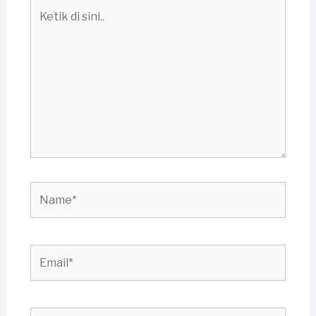
Ketik
di
sini..
Name*
Email*
Situs