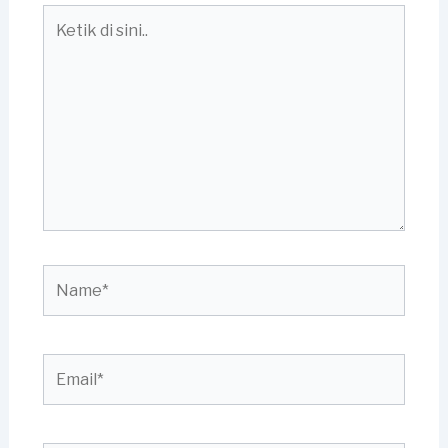
Ketik
di
sini..
Name*
Email*