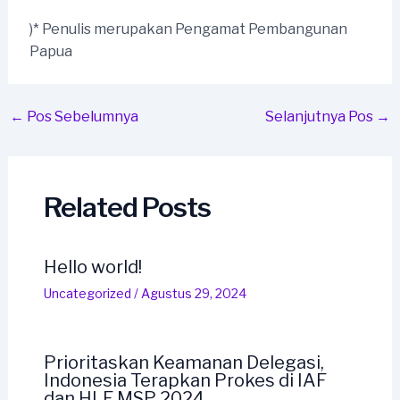
)* Penulis merupakan Pengamat Pembangunan
Papua
Post
←
Pos Sebelumnya
Selanjutnya Pos
→
navigation
Related Posts
Hello world!
Uncategorized
/
Agustus 29, 2024
Prioritaskan Keamanan Delegasi,
Indonesia Terapkan Prokes di IAF
dan HLF MSP 2024