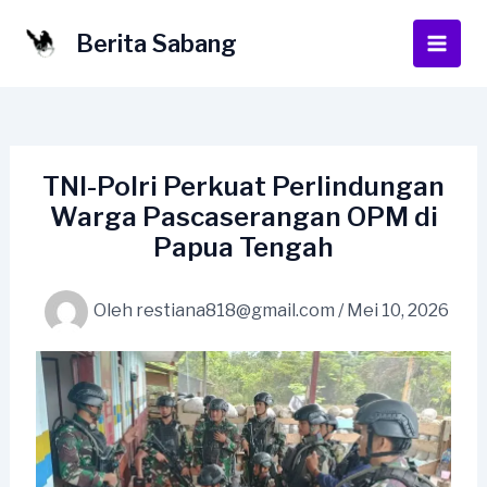
Lewati
ke
Berita Sabang
Main
konten
Men
TNI-Polri Perkuat Perlindungan
Warga Pascaserangan OPM di
Papua Tengah
Oleh
restiana818@gmail.com
/
Mei 10, 2026