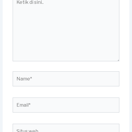
di
sini..
Name*
Email*
Situs