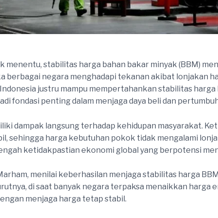
k menentu, stabilitas harga bahan bakar minyak (BBM) menj
 berbagai negara menghadapi tekanan akibat lonjakan harg
a, Indonesia justru mampu mempertahankan stabilitas harga
jadi fondasi penting dalam menjaga daya beli dan pertumb
miliki dampak langsung terhadap kehidupan masyarakat. Ket
bil, sehingga harga kebutuhan pokok tidak mengalami lonjak
tengah ketidakpastian ekonomi global yang berpotensi men
 Marham, menilai keberhasilan menjaga stabilitas harga B
utnya, di saat banyak negara terpaksa menaikkan harga en
ngan menjaga harga tetap stabil.