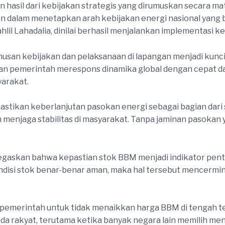
hasil dari kebijakan strategis yang dirumuskan secara mat
 dalam menetapkan arah kebijakan energi nasional yang ber
lil Lahadalia, dinilai berhasil menjalankan implementasi ke
usan kebijakan dan pelaksanaan di lapangan menjadi kunci
an pemerintah merespons dinamika global dengan cepat dan
arakat.
stikan keberlanjutan pasokan energi sebagai bagian dari 
menjaga stabilitas di masyarakat. Tanpa jaminan pasokan y
egaskan bahwa kepastian stok BBM menjadi indikator penti
ndisi stok benar-benar aman, maka hal tersebut mencermin
pemerintah untuk tidak menaikkan harga BBM di tengah te
a rakyat, terutama ketika banyak negara lain memilih men