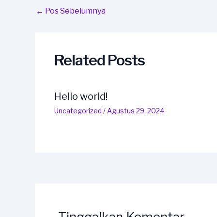
Post
←
Pos Sebelumnya
navigation
Related Posts
Hello world!
Uncategorized
/
Agustus 29, 2024
Tinggalkan Komentar