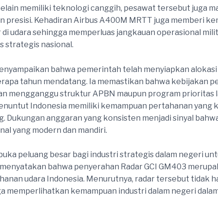
Selain memiliki teknologi canggih, pesawat tersebut juga 
angan presisi. Kehadiran Airbus A400M MRTT juga member
r di udara sehingga memperluas jangkauan operasional milit
strategis nasional.
enyampaikan bahwa pemerintah telah menyiapkan alokasi 
rapa tahun mendatang. Ia memastikan bahwa kebijakan pe
kan mengganggu struktur APBN maupun program prioritas l
enuntut Indonesia memiliki kemampuan pertahanan yang kua
Dukungan anggaran yang konsisten menjadi sinyal bahwa 
al yang modern dan mandiri.
buka peluang besar bagi industri strategis dalam negeri u
an menyatakan bahwa penyerahan Radar GCI GM403 merupaka
hanan udara Indonesia. Menurutnya, radar tersebut tida
uga memperlihatkan kemampuan industri dalam negeri dalam