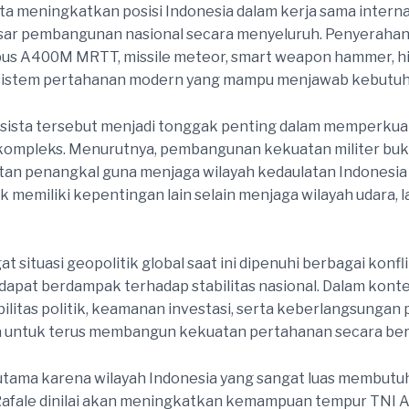
ta meningkatkan posisi Indonesia dalam kerja sama inter
sar pembangunan nasional secara menyeluruh. Penyerahan
irbus A400M MRTT, missile meteor, smart weapon hammer, 
sistem pertahanan modern yang mampu menjawab kebutuh
sista tersebut menjadi tonggak penting dalam memperku
kompleks. Menurutnya, pembangunan kekuatan militer buk
tan penangkal guna menjaga wilayah kedaulatan Indonesia
memiliki kepentingan lain selain menjaga wilayah udara, la
 situasi geopolitik global saat ini dipenuhi berbagai konfl
at berdampak terhadap stabilitas nasional. Dalam konteks
litas politik, keamanan investasi, serta keberlangsungan
 untuk terus membangun kekuatan pertahanan secara be
 utama karena wilayah Indonesia yang sangat luas membu
n Rafale dinilai akan meningkatkan kemampuan tempur TNI