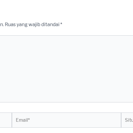
n.
Ruas yang wajib ditandai
*
Email*
Situs
web