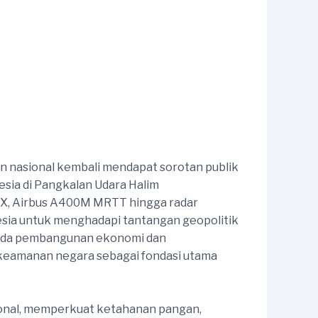
nasional kembali mendapat sorotan publik
esia di Pangkalan Udara Halim
 8X, Airbus A400M MRTT hingga radar
esia untuk menghadapi tantangan geopolitik
 pada pembangunan ekonomi dan
 keamanan negara sebagai fondasi utama
sional, memperkuat ketahanan pangan,