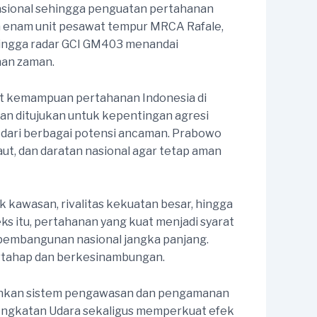
nasional sehingga penguatan pertahanan
 enam unit pesawat tempur MRCA Rafale,
hingga radar GCI GM403 menandai
an zaman.
at kemampuan pertahanan Indonesia di
an ditujukan untuk kepentingan agresi
 dari berbagai potensi ancaman. Prabowo
ut, dan daratan nasional agar tetap aman
ik kawasan, rivalitas kekuatan besar, hingga
 itu, pertahanan yang kuat menjadi syarat
 pembangunan nasional jangka panjang.
rtahap dan berkesinambungan.
tuhkan sistem pengawasan dan pengamanan
 Angkatan Udara sekaligus memperkuat efek