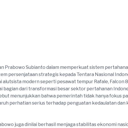
n Prabowo Subianto dalam memperkuat sistem pertahanan 
tem persenjataan strategis kepada Tentara Nasional Indon
i alutsista modern seperti pesawat tempur Rafale, Falcon
i bagian dari transformasi besar sektor pertahanan Indon
ersebut menunjukkan bahwa pemerintah tidak hanya fokus
aruh perhatian serius terhadap penguatan kedaulatan dan
bowo juga dinilai berhasil menjaga stabilitas ekonomi na