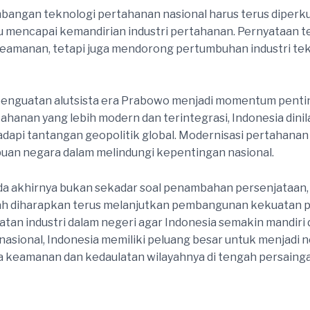
angan teknologi pertahanan nasional harus terus diperkua
pu mencapai kemandirian industri pertahanan. Pernyataan
eamanan, tetapi juga mendorong pertumbuhan industri tekn
penguatan alutsista era Prabowo menjadi momentum pentin
anan yang lebih modern dan terintegrasi, Indonesia dinila
api tantangan geopolitik global. Modernisasi pertahanan
an negara dalam melindungi kepentingan nasional.
da akhirnya bukan sekadar soal penambahan persenjataan, 
ah diharapkan terus melanjutkan pembangunan kekuatan p
tan industri dalam negeri agar Indonesia semakin mandiri
i nasional, Indonesia memiliki peluang besar untuk menjadi 
a keamanan dan kedaulatan wilayahnya di tengah persaing