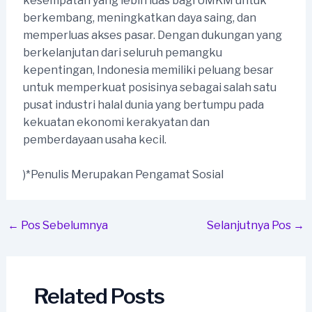
kesempatan yang lebih luas bagi UMKM untuk
berkembang, meningkatkan daya saing, dan
memperluas akses pasar. Dengan dukungan yang
berkelanjutan dari seluruh pemangku
kepentingan, Indonesia memiliki peluang besar
untuk memperkuat posisinya sebagai salah satu
pusat industri halal dunia yang bertumpu pada
kekuatan ekonomi kerakyatan dan
pemberdayaan usaha kecil.
)*Penulis Merupakan Pengamat Sosial
Post
←
Pos Sebelumnya
Selanjutnya Pos
→
navigation
Related Posts