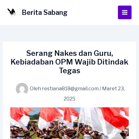
Lewati
ke
Berita Sabang
Main
konten
Men
Serang Nakes dan Guru,
Kebiadaban OPM Wajib Ditindak
Tegas
Oleh
restiana818@gmail.com
/
Maret 23,
2025