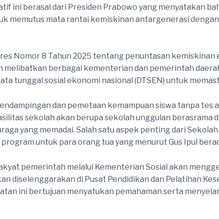
siatif ini berasal dari Presiden Prabowo yang menyatakan 
ntuk memutus mata rantai kemiskinan antargenerasi denga
Inpres Nomor 8 Tahun 2025 tentang penuntasan kemiskina
n melibatkan berbagai kementerian dan pemerintah daera
a tunggal sosial ekonomi nasional (DTSEN) untuk memasti
m pendampingan dan pemetaan kemampuan siswa tanpa tes a
asilitas sekolah akan berupa sekolah unggulan berasrama 
hraga yang memadai. Salah satu aspek penting dari Sekola
 program untuk para orang tua yang menurut Gus Ipul bera
yat pemerintah melalui Kementerian Sosial akan menggel
kan diselenggarakan di Pusat Pendidikan dan Pelatihan Kes
 Kegiatan ini bertujuan menyatukan pemahaman serta menyel