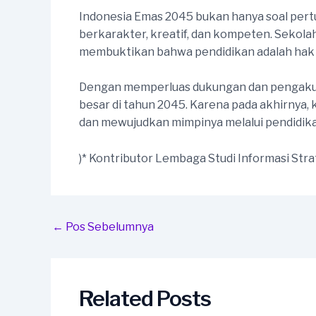
Indonesia Emas 2045 bukan hanya soal pertu
berkarakter, kreatif, dan kompeten. Sekola
membuktikan bahwa pendidikan adalah hak s
Dengan memperluas dukungan dan pengakua
besar di tahun 2045. Karena pada akhirnya, 
dan mewujudkan mimpinya melalui pendidik
)* Kontributor Lembaga Studi Informasi Stra
Post
←
Pos Sebelumnya
navigation
Related Posts