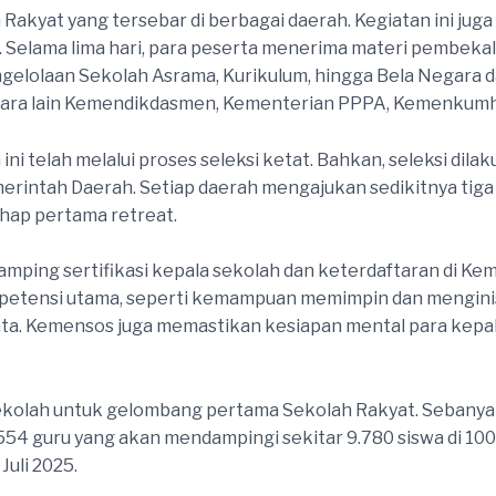
ah Rakyat yang tersebar di berbagai daerah. Kegiatan ini 
 Selama lima hari, para peserta menerima materi pembekala
gelolaan Sekolah Asrama, Kurikulum, hingga Bela Negara 
ntara lain Kemendikdasmen, Kementerian PPPA, Kemenkumh
 ini telah melalui proses seleksi ketat. Bahkan, seleksi 
intah Daerah. Setiap daerah mengajukan sedikitnya tiga n
ahap pertama retreat.
i samping sertifikasi kepala sekolah dan keterdaftaran di 
ompetensi utama, seperti kemampuan memimpin dan mengini
ata. Kemensos juga memastikan kesiapan mental para kepa
ekolah untuk gelombang pertama Sekolah Rakyat. Sebany
.554 guru yang akan mendampingi sekitar 9.780 siswa di 10
Juli 2025.