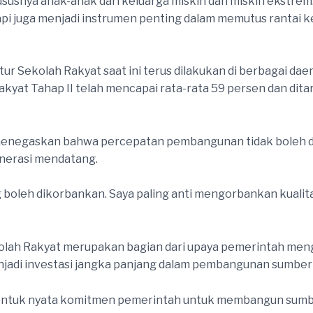
ususnya anak-anak dari keluarga miskin dan miskin ekstrem.
i juga menjadi instrumen penting dalam memutus rantai k
r Sekolah Rakyat saat ini terus dilakukan di berbagai d
at Tahap II telah mencapai rata-rata 59 persen dan ditar
enegaskan bahwa percepatan pembangunan tidak boleh d
enerasi mendatang.
g boleh dikorbankan. Saya paling anti mengorbankan kualit
h Rakyat merupakan bagian dari upaya pemerintah mengh
njadi investasi jangka panjang dalam pembangunan sumber 
bentuk nyata komitmen pemerintah untuk membangun sumbe