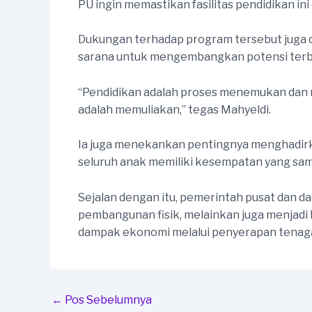
PU ingin memastikan fasilitas pendidikan ini
Dukungan terhadap program tersebut juga d
sarana untuk mengembangkan potensi terba
“Pendidikan adalah proses menemukan dan 
adalah memuliakan,” tegas Mahyeldi.
Ia juga menekankan pentingnya menghadirk
seluruh anak memiliki kesempatan yang sam
Sejalan dengan itu, pemerintah pusat dan 
pembangunan fisik, melainkan juga menjadi 
dampak ekonomi melalui penyerapan tenaga 
Post
←
Pos Sebelumnya