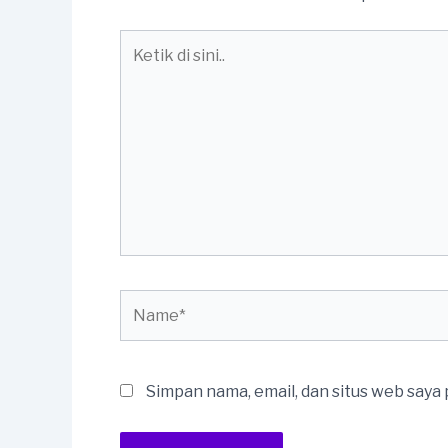
Ketik
di
sini..
Name*
Simpan nama, email, dan situs web saya