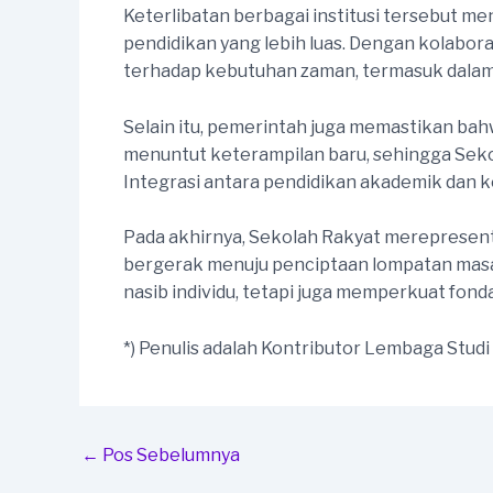
Keterlibatan berbagai institusi tersebut men
pendidikan yang lebih luas. Dengan kolabora
terhadap kebutuhan zaman, termasuk dalam 
Selain itu, pemerintah juga memastikan ba
menuntut keterampilan baru, sehingga Seko
Integrasi antara pendidikan akademik dan ke
Pada akhirnya, Sekolah Rakyat merepresent
bergerak menuju penciptaan lompatan masa 
nasib individu, tetapi juga memperkuat fon
*) Penulis adalah Kontributor Lembaga Studi
Post
←
Pos Sebelumnya
navigation