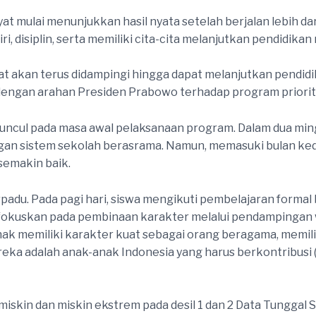
 mulai menunjukkan hasil nyata setelah berjalan lebih dari 
iri, disiplin, serta memiliki cita-cita melanjutkan pendidik
yat akan terus didampingi hingga dapat melanjutkan pendidi
 dengan arahan Presiden Prabowo terhadap program priorita
uncul pada masa awal pelaksanaan program. Dalam dua ming
gan sistem sekolah berasrama. Namun, memasuki bulan kedu
semakin baik.
adu. Pada pagi hari, siswa mengikuti pembelajaran forma
ifokuskan pada pembinaan karakter melalui pendampingan w
ak memiliki karakter kuat sebagai orang beragama, memili
eka adalah anak-anak Indonesia yang harus berkontribusi 
miskin dan miskin ekstrem pada desil 1 dan 2 Data Tunggal 