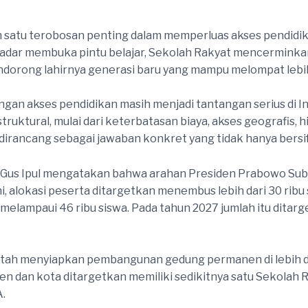
h satu terobosan penting dalam memperluas akses pendid
 sekadar membuka pintu belajar, Sekolah Rakyat mencermin
 mendorong lahirnya generasi baru yang mampu melompat lebi
ngan akses pendidikan masih menjadi tantangan serius di I
uktural, mulai dari keterbatasan biaya, akses geografis,
t dirancang sebagai jawaban konkret yang tidak hanya bersifa
tau Gus Ipul mengatakan bahwa arahan Presiden Prabowo S
 alokasi peserta ditargetkan menembus lebih dari 30 ribu sis
elampaui 46 ribu siswa. Pada tahun 2027 jumlah itu ditarge
ah menyiapkan pembangunan gedung permanen di lebih dari 
ten dan kota ditargetkan memiliki sedikitnya satu Seko
A.