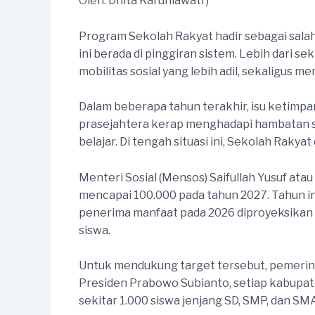
Oleh: Dhita Karuniawati )*
Program Sekolah Rakyat hadir sebagai sala
ini berada di pinggiran sistem. Lebih dari
mobilitas sosial yang lebih adil, sekaligus
Dalam beberapa tahun terakhir, isu ketimpa
prasejahtera kerap menghadapi hambatan str
belajar. Di tengah situasi ini, Sekolah Rakya
Menteri Sosial (Mensos) Saifullah Yusuf a
mencapai 100.000 pada tahun 2027. Tahun ini,
penerima manfaat pada 2026 diproyeksikan m
siswa.
Untuk mendukung target tersebut, pemerint
Presiden Prabowo Subianto, setiap kabupa
sekitar 1.000 siswa jenjang SD, SMP, dan SM