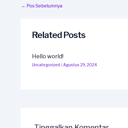
Post
←
Pos Sebelumnya
navigation
Related Posts
Hello world!
Uncategorized
/
Agustus 29, 2024
Tinggalkan Komentar