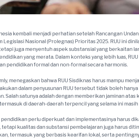
nesia kembali menjadi perhatian setelah Rancangan Unda
Legislasi Nasional (Prolegnas) Prioritas 2025. RUU ini dini
 tetapi juga menyentuh aspek substansial yang berkaitan l
endidikan yang merata. Dalam konteks yang lebih luas, RUU
 pendidikan formal dan non-formal secara harmonis.
amly, menegaskan bahwa RUU Sisdiknas harus mampu menja
lakukan dalam penyusunan RUU tersebut tidak boleh hanya 
n. Salah satunya adalah dengan memberikan jaminan atas k
ermasuk di daerah-daerah terpencil yang selama ini masi
endidikan perlu diperkuat dan implementasinya harus dik
tetapi kualitas dan substansi pembelajaran juga harus dit
n, termasuk yang berbasis kearifan lokal, serta pentingn