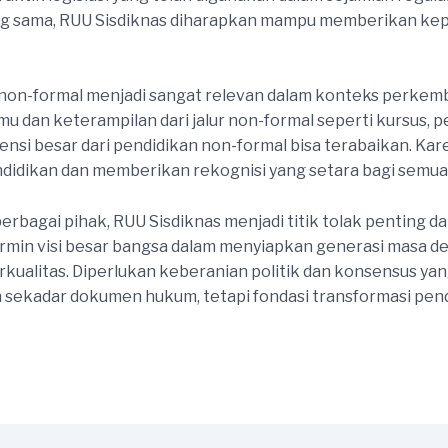
ng sama, RUU Sisdiknas diharapkan mampu memberikan kepa
non-formal menjadi sangat relevan dalam konteks perkemba
mu dan keterampilan dari jalur non-formal seperti kursus, 
si besar dari pendidikan non-formal bisa terabaikan. Karena
dikan dan memberikan rekognisi yang setara bagi semua j
rbagai pihak, RUU Sisdiknas menjadi titik tolak penting da
cermin visi besar bangsa dalam menyiapkan generasi masa de
erkualitas. Diperlukan keberanian politik dan konsensus ya
 sekadar dokumen hukum, tetapi fondasi transformasi pend