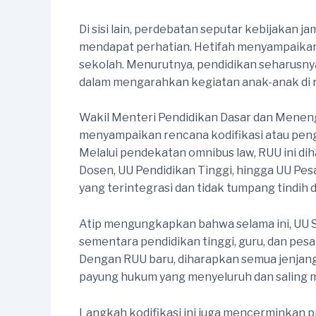
Di sisi lain, perdebatan seputar kebijakan
mendapat perhatian. Hetifah menyampaikan 
sekolah. Menurutnya, pendidikan seharusnya 
dalam mengarahkan kegiatan anak-anak di r
Wakil Menteri Pendidikan Dasar dan Menen
menyampaikan rencana kodifikasi atau peng
Melalui pendekatan omnibus law, RUU ini dih
Dosen, UU Pendidikan Tinggi, hingga UU Pes
yang terintegrasi dan tidak tumpang tindi
Atip mengungkapkan bahwa selama ini, UU S
sementara pendidikan tinggi, guru, dan pesan
Dengan RUU baru, diharapkan semua jenjang p
payung hukum yang menyeluruh dan saling
Langkah kodifikasi ini juga mencerminkan pr