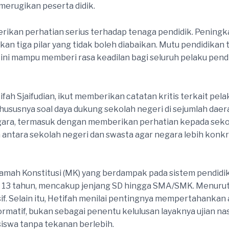
 merugikan peserta didik.
rikan perhatian serius terhadap tenaga pendidik. Peningk
n tiga pilar yang tidak boleh diabaikan. Mutu pendidikan t
 ini mampu memberi rasa keadilan bagi seluruh pelaku pend
ifah Sjaifudian, ikut memberikan catatan kritis terkait pe
ususnya soal daya dukung sekolah negeri di sejumlah daer
gara, termasuk dengan memberikan perhatian kepada sekol
 antara sekolah negeri dan swasta agar negara lebih kon
ah Konstitusi (MK) yang berdampak pada sistem pendidika
i 13 tahun, mencakup jenjang SD hingga SMA/SMK. Menuru
 Selain itu, Hetifah menilai pentingnya mempertahankan
 formatif, bukan sebagai penentu kelulusan layaknya ujian na
iswa tanpa tekanan berlebih.