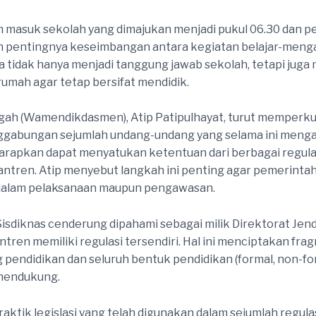
 jam masuk sekolah yang dimajukan menjadi pukul 06.30 dan 
pentingnya keseimbangan antara kegiatan belajar-mengajar
tidak hanya menjadi tanggung jawab sekolah, tetapi juga me
umah agar tetap bersifat mendidik.
gah (Wamendikdasmen), Atip Patipulhayat, turut memperku
gabungan sejumlah undang-undang yang selama ini mengatu
arapkan dapat menyatukan ketentuan dari berbagai regulasi
antren. Atip menyebut langkah ini penting agar pemerintah
h dalam pelaksanaan maupun pengawasan.
isdiknas cenderung dipahami sebagai milik Direktorat Jen
tren memiliki regulasi tersendiri. Hal ini menciptakan fra
endidikan dan seluruh bentuk pendidikan (formal, non-form
 mendukung.
aktik legislasi yang telah digunakan dalam sejumlah regula