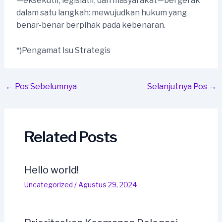
—eksekutif, legislatif, dan masyarakat—bergerak
dalam satu langkah: mewujudkan hukum yang
benar-benar berpihak pada kebenaran.
*)Pengamat Isu Strategis
Post
←
Pos Sebelumnya
Selanjutnya Pos
→
navigation
Related Posts
Hello world!
Uncategorized
/
Agustus 29, 2024