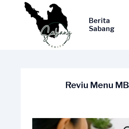
Lewati
ke
konten
Berita
Sabang
Reviu Menu MB