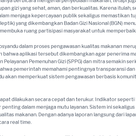
an hanya berbicara mengenai penyediaan makanan, tetapi j
 gizi yang sehat, aman, dan berkualitas. Karena itulah, 
lam menjaga kepercayaan publik sekaligus memastikan tu
oleptik) yang dikembangkan Badan Gizi Nasional (BGN) me
n membuka ruang partisipasi masyarakat untuk memperbaiki
syandu dalam proses pengawasan kualitas makanan merupa
 bahwa aplikasi tersebut dikembangkan agar penerima man
an Pelayanan Pemenuhan Gizi (SPPG) dan mitra semakin ser
n bahwa pemerintah memahami pentingnya transparansi dan
andu akan memperkuat sistem pengawasan berbasis komunita
dapat dilakukan secara cepat dan terukur. Indikator sepert
 penting dalam menjaga mutu layanan. Sistem ini sekaligus 
ualitas makanan. Dengan adanya laporan langsung dari lapa
ara real time.