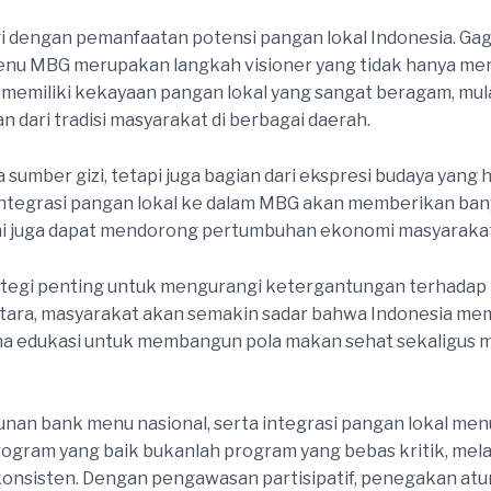
i dengan pemanfaatan potensi pangan lokal Indonesia. Gag
enu MBG merupakan langkah visioner yang tidak hanya me
emiliki kekayaan pangan lokal yang sangat beragam, mulai d
n dari tradisi masyarakat di berbagai daerah.
 sumber gizi, tetapi juga bagian dari ekspresi budaya yang
Integrasi pangan lokal ke dalam MBG akan memberikan ban
ini juga dapat mendorong pertumbuhan ekonomi masyarakat 
rategi penting untuk mengurangi ketergantungan terhadap
ara, masyarakat akan semakin sadar bahwa Indonesia memi
na edukasi untuk membangun pola makan sehat sekaligus
unan bank menu nasional, serta integrasi pangan lokal m
rogram yang baik bukanlah program yang bebas kritik, m
nsisten. Dengan pengawasan partisipatif, penegakan atura