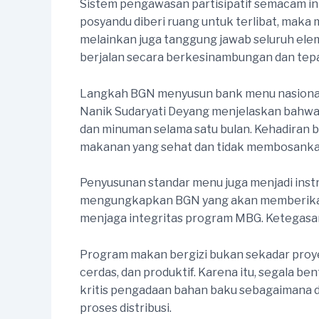
Sistem pengawasan partisipatif semacam in
posyandu diberi ruang untuk terlibat, mak
melainkan juga tanggung jawab seluruh ele
berjalan secara berkesinambungan dan tepa
Langkah BGN menyusun bank menu nasional j
Nanik Sudaryati Deyang menjelaskan bahwa
dan minuman selama satu bulan. Kehadiran b
makanan yang sehat dan tidak membosankan
Penyusunan standar menu juga menjadi inst
mengungkapkan BGN yang akan memberikan 
menjaga integritas program MBG. Ketegasan
Program makan bergizi bukan sekadar proye
cerdas, dan produktif. Karena itu, segala 
kritis pengadaan bahan baku sebagaimana d
proses distribusi.