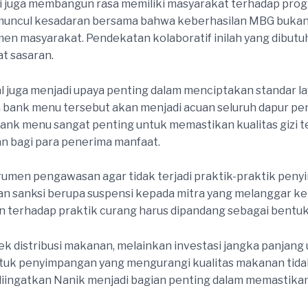
i juga membangun rasa memiliki masyarakat terhadap prog
a muncul kesadaran bersama bahwa keberhasilan MBG buka
men masyarakat. Pendekatan kolaboratif inilah yang dibut
t sasaran.
uga menjadi upaya penting dalam menciptakan standar lay
 bank menu tersebut akan menjadi acuan seluruh dapur p
ank menu sangat penting untuk memastikan kualitas gizi t
 bagi para penerima manfaat.
rumen pengawasan agar tidak terjadi praktik-praktik peny
sanksi berupa suspensi kepada mitra yang melanggar ke
 terhadap praktik curang harus dipandang sebagai bentuk
k distribusi makanan, melainkan investasi jangka panjang
bentuk penyimpangan yang mengurangi kualitas makanan tidak
iingatkan Nanik menjadi bagian penting dalam memastika