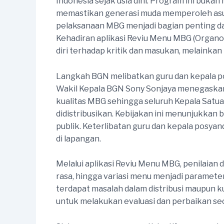
Indonesia sejak usia dini. Program ini buk
memastikan generasi muda memperoleh asupan
pelaksanaan MBG menjadi bagian penting da
Kehadiran aplikasi Reviu Menu MBG (Organ
diri terhadap kritik dan masukan, melainka
Langkah BGN melibatkan guru dan kepala po
Wakil Kepala BGN Sony Sonjaya menegaskan
kualitas MBG sehingga seluruh Kepala Satu
didistribusikan. Kebijakan ini menunjukka
publik. Keterlibatan guru dan kepala posy
di lapangan.
Melalui aplikasi Reviu Menu MBG, penilaian 
rasa, hingga variasi menu menjadi parameter
terdapat masalah dalam distribusi maupun k
untuk melakukan evaluasi dan perbaikan sec