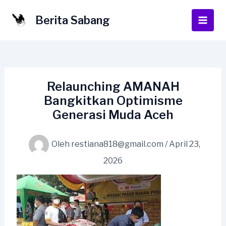
Lewati
ke
Berita Sabang
Main
konten
Men
Relaunching AMANAH
Bangkitkan Optimisme
Generasi Muda Aceh
Oleh
restiana818@gmail.com
/
April 23,
2026