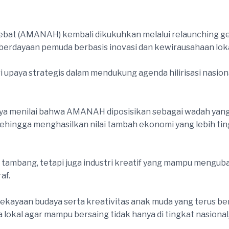
Hebat (AMANAH) kembali dikukuhkan melalui relaunchin
rdayaan pemuda berbasis inovasi dan kewirausahaan loka
ri upaya strategis dalam mendukung agenda hilirisasi nasi
rsya menilai bahwa AMANAH diposisikan sebagai wadah yan
ehingga menghasilkan nilai tambah ekonomi yang lebih tin
tor tambang, tetapi juga industri kreatif yang mampu mengub
af.
ui kekayaan budaya serta kreativitas anak muda yang teru
lokal agar mampu bersaing tidak hanya di tingkat nasional, 