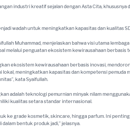
n industri kreatif sejalan dengan Asta Cita, khususnya 
adi wadah untuk meningkatkan kapasitas dan kualitas SDM
ifullah Muhammad, menjelaskan bahwa visi utama lembaga 
lobal melalui penguatan ekosistem kewirausahaan berbasis t
ngkan ekosistem kewirausahaan berbasis inovasi, mendoro
okal, meningkatkan kapasitas dan kompetensi pemuda mel
as”, kata Syaifullah.
kan adalah teknologi pemurnian minyak nilam menggunakan 
ki kualitas setara standar internasional.
suk ke grade kosmetik, skincare, hingga parfum. Ini pentin
i dalam bentuk produk jadi,” jelasnya.