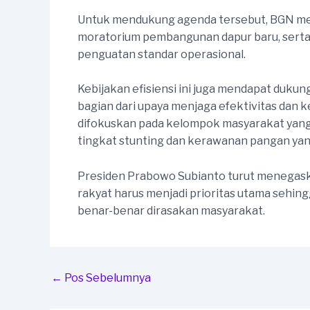
Untuk mendukung agenda tersebut, BGN me
moratorium pembangunan dapur baru, serta 
penguatan standar operasional.
Kebijakan efisiensi ini juga mendapat duk
bagian dari upaya menjaga efektivitas dan
difokuskan pada kelompok masyarakat yang p
tingkat stunting dan kerawanan pangan yang
Presiden Prabowo Subianto turut menegask
rakyat harus menjadi prioritas utama sehi
benar-benar dirasakan masyarakat.
Post
←
Pos Sebelumnya
navigation