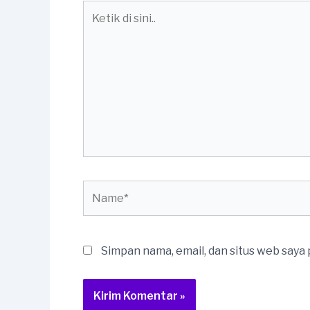
Ketik
di
sini..
Name*
Simpan nama, email, dan situs web saya