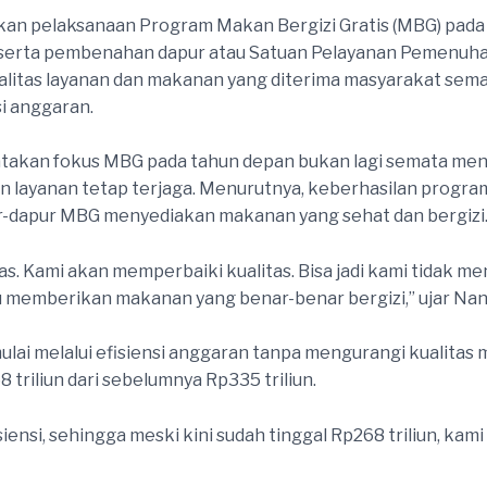
skan pelaksanaan Program Makan Bergizi Gratis (MBG) pada
 serta pembenahan dapur atau Satuan Pelayanan Pemenuhan 
alitas layanan dan makanan yang diterima masyarakat sema
si anggaran.
takan fokus MBG pada tahun depan bukan lagi semata men
 layanan tetap terjaga. Menurutnya, keberhasilan program
r-dapur MBG menyediakan makanan yang sehat dan bergizi
as. Kami akan memperbaiki kualitas. Bisa jadi kami tidak me
 memberikan makanan yang benar-benar bergizi,” ujar Nan
ulai melalui efisiensi anggaran tanpa mengurangi kualitas
 triliun dari sebelumnya Rp335 triliun.
iensi, sehingga meski kini sudah tinggal Rp268 triliun, kam