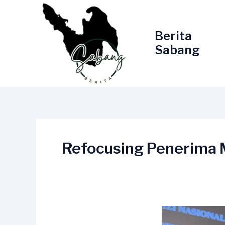
Lewati
ke
konten
Berita
Sabang
Refocusing Penerima 