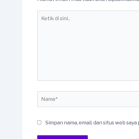
Ketik
di
sini..
Name*
Simpan nama, email, dan situs web saya