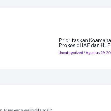
Prioritaskan Keamana
Prokes di IAF dan HL
Uncategorized
/
Agustus 29, 2
n.
Ruas yang wajib ditandai
*