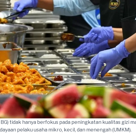
BG) tidak hanya berfokus pada peningkatan kualitas gizi ma
ayaan pelaku usaha mikro, kecil, dan menengah (UMKM).