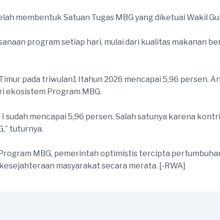
 telah membentuk Satuan Tugas MBG yang diketuai Wakil Gu
naan program setiap hari, mulai dari kualitas makanan ber
mur pada triwulan1 Itahun 2026 mencapai 5,96 persen. Ang
ri ekosistem Program MBG.
I sudah mencapai 5,96 persen. Salah satunya karena kont
” tuturnya.
ogram MBG, pemerintah optimistis tercipta pertumbuhan e
kesejahteraan masyarakat secara merata. [-RWA]