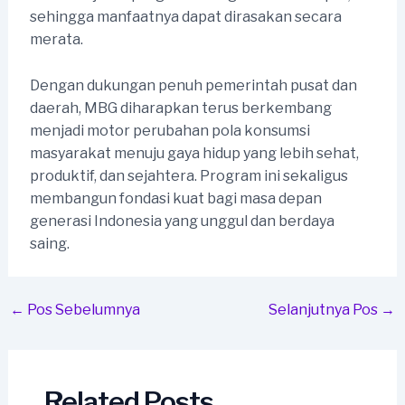
sehingga manfaatnya dapat dirasakan secara
merata.
Dengan dukungan penuh pemerintah pusat dan
daerah, MBG diharapkan terus berkembang
menjadi motor perubahan pola konsumsi
masyarakat menuju gaya hidup yang lebih sehat,
produktif, dan sejahtera. Program ini sekaligus
membangun fondasi kuat bagi masa depan
generasi Indonesia yang unggul dan berdaya
saing.
Post
←
Pos Sebelumnya
Selanjutnya Pos
→
navigation
Related Posts