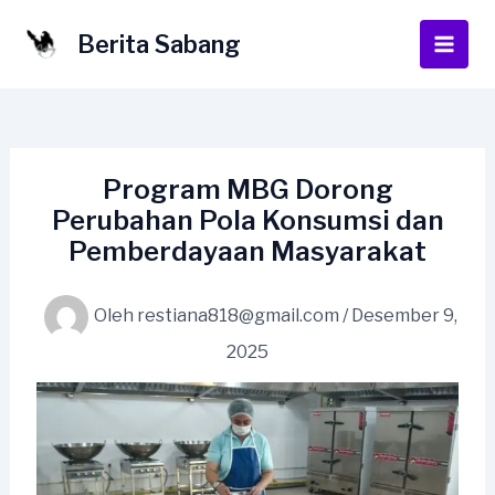
Lewati
ke
Berita Sabang
Main
konten
Men
Program MBG Dorong
Perubahan Pola Konsumsi dan
Pemberdayaan Masyarakat
Oleh
restiana818@gmail.com
/
Desember 9,
2025