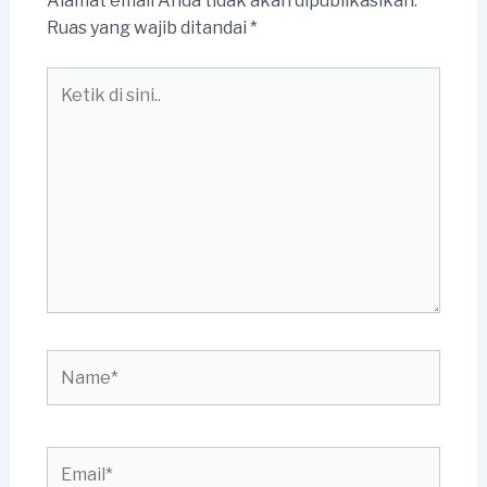
Alamat email Anda tidak akan dipublikasikan.
Ruas yang wajib ditandai
*
Ketik
di
sini..
Name*
Email*