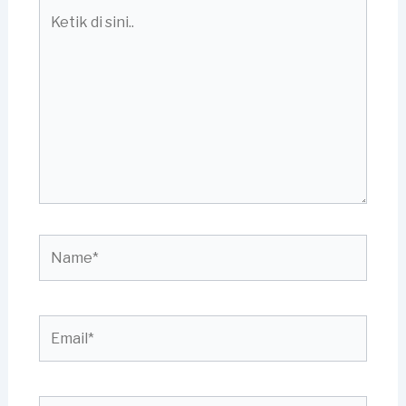
Ketik
di
sini..
Name*
Email*