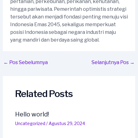
pertanian, perkebunan, perikanan, kehutanan,
hingga pariwisata. Pemerintah optimistis strategi
tersebut akan menjadi fondasi penting menuju visi
Indonesia Emas 2045, sekaligus memperkuat
posisi Indonesia sebagai negara industri maju
yang mandiri dan berdaya saing global.
Post
←
Pos Sebelumnya
Selanjutnya Pos
→
navigation
Related Posts
Hello world!
Uncategorized
/
Agustus 29, 2024