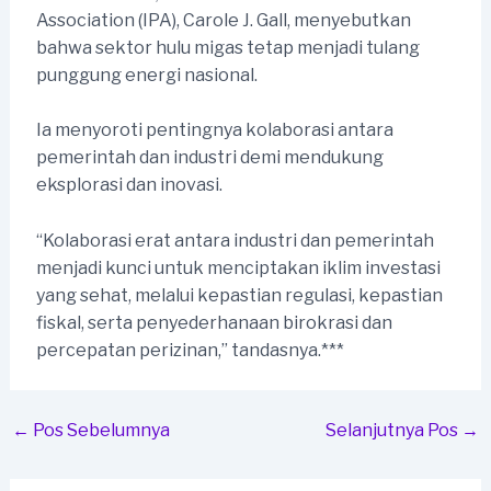
Association (IPA), Carole J. Gall, menyebutkan
bahwa sektor hulu migas tetap menjadi tulang
punggung energi nasional.
Ia menyoroti pentingnya kolaborasi antara
pemerintah dan industri demi mendukung
eksplorasi dan inovasi.
“Kolaborasi erat antara industri dan pemerintah
menjadi kunci untuk menciptakan iklim investasi
yang sehat, melalui kepastian regulasi, kepastian
fiskal, serta penyederhanaan birokrasi dan
percepatan perizinan,” tandasnya.***
Post
←
Pos Sebelumnya
Selanjutnya Pos
→
navigation