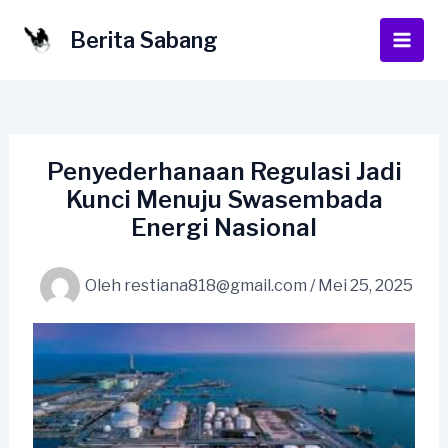
Lewati
ke
Berita Sabang
Main
konten
Men
Penyederhanaan Regulasi Jadi
Kunci Menuju Swasembada
Energi Nasional
Oleh
restiana818@gmail.com
/
Mei 25, 2025