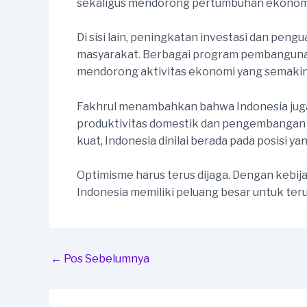
sekaligus mendorong pertumbuhan ekonomi ya
Di sisi lain, peningkatan investasi dan pe
masyarakat. Berbagai program pembangunan, h
mendorong aktivitas ekonomi yang semakin 
Fakhrul menambahkan bahwa Indonesia juga
produktivitas domestik dan pengembangan i
kuat, Indonesia dinilai berada pada posisi
Optimisme harus terus dijaga. Dengan kebi
Indonesia memiliki peluang besar untuk ter
Post
←
Pos Sebelumnya
navigation