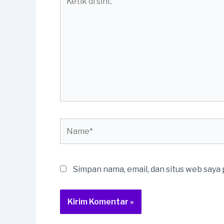
di
sini..
Name*
Simpan nama, email, dan situs web saya