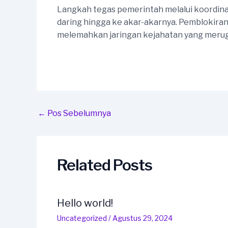
Langkah tegas pemerintah melalui koordina
daring hingga ke akar-akarnya. Pemblokiran 
melemahkan jaringan kejahatan yang merug
Continue
Reading
Post
←
Pos Sebelumnya
navigation
Related Posts
Hello world!
Uncategorized
/
Agustus 29, 2024