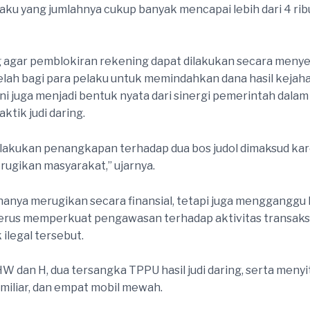
ku yang jumlahnya cukup banyak mencapai lebih dari 4 ribu
g agar pemblokiran rekening dapat dilakukan secara menye
celah bagi para pelaku untuk memindahkan dana hasil keja
l ini juga menjadi bentuk nyata dari sinergi pemerintah dal
ktik judi daring.
akukan penangkapan terhadap dua bos judol dimaksud kare
ugikan masyarakat,” ujarnya.
k hanya merugikan secara finansial, tetapi juga mengganggu
 terus memperkuat pengawasan terhadap aktivitas transa
ilegal tersebut.
dan H, dua tersangka TPPU hasil judi daring, serta menyit
 miliar, dan empat mobil mewah.