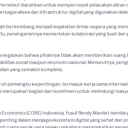
gi tersebut diarahkan untuk mempercepat pelacakan aliran
erbagai akses dan infrastruktur digital yang digunakan dalam
elah berkembang menjadi kejahatan lintas negara yang mem
 itu, penanganannya memerlukan kolaborasi yang kuat dan
 menegaskan bahwa pihaknya tidak akan memberikan ruang b
ilitas sosial maupun ekonomi nasional. Menurutnya, peng
udian yang semakin kompleks.
luruh pemangku kepentingan, termasuk kerja sama intern
 ini merupakan bagian dari komitmen untuk melindungi masy
 Economics (CORE) Indonesia, Yusuf Rendy Manilet menilai
penting dalam menjaga ekosistem digital yang sehat dan p
it ruang gerak para pelaku sekaligus meningkatkan kepe