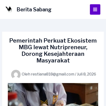
Lewati
ke
Berita Sabang
Main
konten
Men
Pemerintah Perkuat Ekosistem
MBG lewat Nutripreneur,
Dorong Kesejahteraan
Masyarakat
Oleh
restiana818@gmail.com
/
Juli 8, 2026