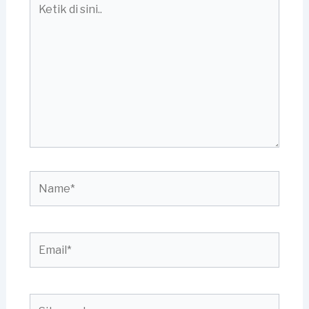
di
sini..
Name*
Email*
Situs