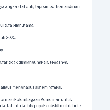
ya angka statistik, tapi simbol kemandirian
i tiga pilar utama.
tuk 2025.
ng.
agar tidak disalahgunakan, tegasnya.
aligus menghapus sistem rafaksi.
reformasi kelembagaan Kementan untuk
etat tata kelola pupuk subsidi mulai dari e-