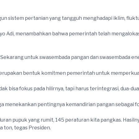
 sistem pertanian yang tangguh menghadapi iklim, fluktua
etyo Adi, menambahkan bahwa pemerintah telah mengalok
h. Sekarang untuk swasembada pangan dan swasembada energ
erupakan bentuk komitmen pemerintah untuk memperkuat k
idak bisa fokus pada hilirnya, tapi harus terintegrasi, dua-dua
ga menekankan pentingnya kemandirian pangan sebagai fo
ran pupuk yang rumit, 145 peraturan kita pangkas. Hasilny
 ton, tegas Presiden.