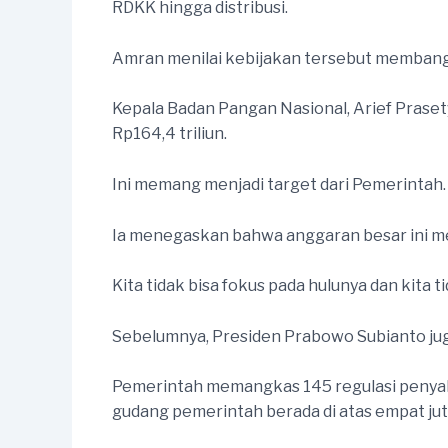
RDKK hingga distribusi.
Amran menilai kebijakan tersebut membangun
Kepala Badan Pangan Nasional, Arief Pras
Rp164,4 triliun.
Ini memang menjadi target dari Pemerinta
Ia menegaskan bahwa anggaran besar ini m
Kita tidak bisa fokus pada hulunya dan kita t
Sebelumnya, Presiden Prabowo Subianto ju
Pemerintah memangkas 145 regulasi penyalu
gudang pemerintah berada di atas empat juta