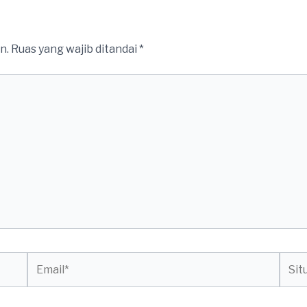
n.
Ruas yang wajib ditandai
*
Email*
Situs
web