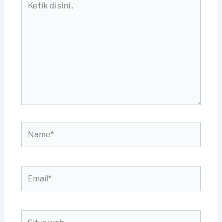
di
sini..
Name*
Email*
Situs