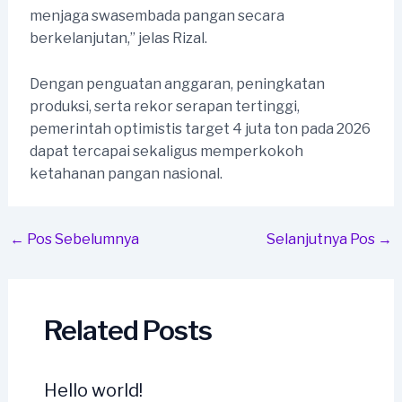
menjaga swasembada pangan secara
berkelanjutan,” jelas Rizal.
Dengan penguatan anggaran, peningkatan
produksi, serta rekor serapan tertinggi,
pemerintah optimistis target 4 juta ton pada 2026
dapat tercapai sekaligus memperkokoh
ketahanan pangan nasional.
Post
←
Pos Sebelumnya
Selanjutnya Pos
→
navigation
Related Posts
Hello world!