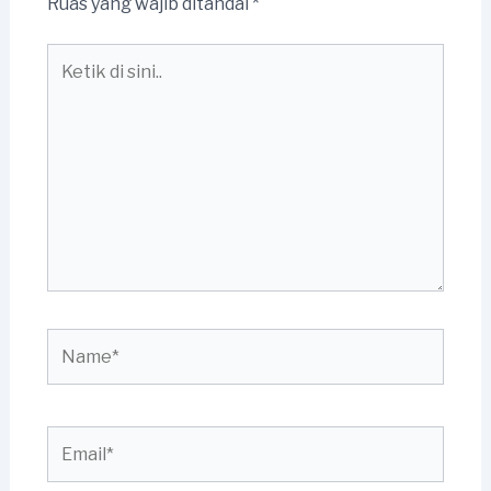
Ruas yang wajib ditandai
*
Ketik
di
sini..
Name*
Email*