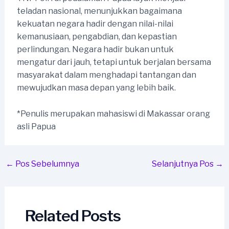
teladan nasional, menunjukkan bagaimana
kekuatan negara hadir dengan nilai-nilai
kemanusiaan, pengabdian, dan kepastian
perlindungan. Negara hadir bukan untuk
mengatur dari jauh, tetapi untuk berjalan bersama
masyarakat dalam menghadapi tantangan dan
mewujudkan masa depan yang lebih baik.
*Penulis merupakan mahasiswi di Makassar orang
asli Papua
Post
←
Pos Sebelumnya
Selanjutnya Pos
→
navigation
Related Posts