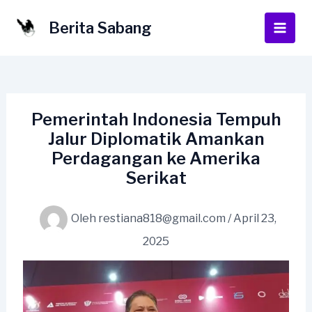
Lewati
ke
Berita Sabang
Main
konten
Men
Pemerintah Indonesia Tempuh
Jalur Diplomatik Amankan
Perdagangan ke Amerika
Serikat
Oleh
restiana818@gmail.com
/
April 23,
2025