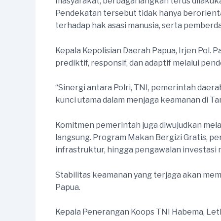
masyarakat, berbagai langkah terus dilak
Pendekatan tersebut tidak hanya berorient
terhadap hak asasi manusia, serta pember
Kepala Kepolisian Daerah Papua, Irjen Pol.
prediktif, responsif, dan adaptif melalui p
“Sinergi antara Polri, TNI, pemerintah dae
kunci utama dalam menjaga keamanan di Tan
Komitmen pemerintah juga diwujudkan mel
langsung. Program Makan Bergizi Gratis, 
infrastruktur, hingga pengawalan investas
Stabilitas keamanan yang terjaga akan mem
Papua.
Kepala Penerangan Koops TNI Habema, Letk