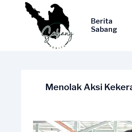
Lewati
ke
konten
Berita
Sabang
Menolak Aksi Keker