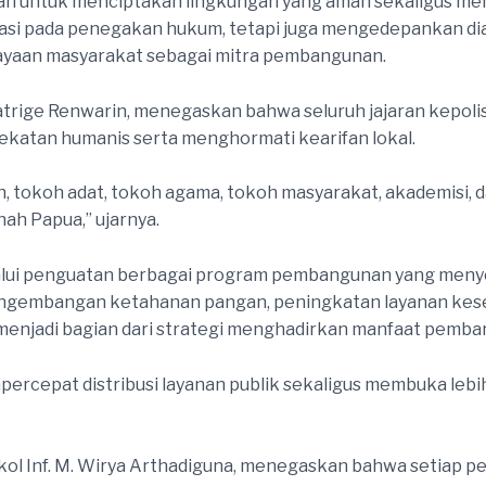
ukan untuk menciptakan lingkungan yang aman sekaligus 
asi pada penegakan hukum, tetapi juga mengedepankan dia
dayaan masyarakat sebagai mitra pembangunan.
 Patrige Renwarin, menegaskan bahwa seluruh jajaran kepo
endekatan humanis serta menghormati kearifan lokal.
rah, tokoh adat, tokoh agama, tokoh masyarakat, akademisi
ah Papua,” ujarnya.
alui penguatan berbagai program pembangunan yang meny
pengembangan ketahanan pangan, peningkatan layanan ke
i menjadi bagian dari strategi menghadirkan manfaat pemb
percepat distribusi layanan publik sekaligus membuka leb
ol Inf. M. Wirya Arthadiguna, menegaskan bahwa setiap p