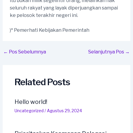
itu bukan milik segelintir orang, melainkan hak
seluruh rakyat yang layak diperjuangkan sampai
ke pelosok terakhir negeri ini.
)* Pemerhati Kebijakan Pemerintah
Post
←
Pos Sebelumnya
Selanjutnya Pos
→
navigation
Related Posts
Hello world!
Uncategorized
/
Agustus 29, 2024