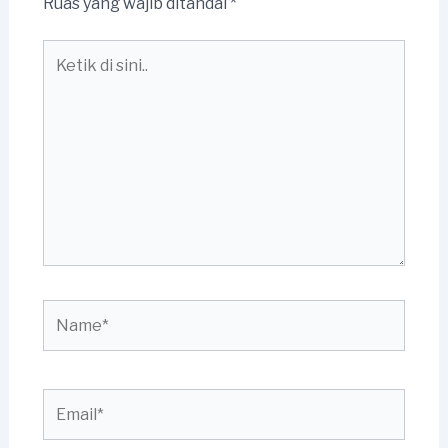
Ruas yang wajib ditandai
*
Ketik
di
sini..
Name*
Email*