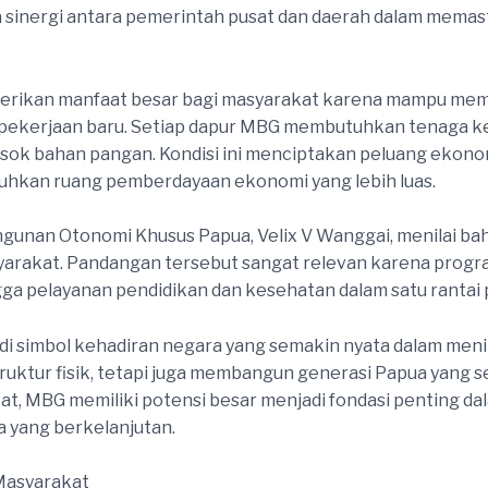
inergi antara pemerintah pusat dan daerah dalam memasti
rikan manfaat besar bagi masyarakat karena mampu mem
ekerjaan baru. Setiap dapur MBG membutuhkan tenaga kerj
emasok bahan pangan. Kondisi ini menciptakan peluang ekon
hkan ruang pemberdayaan ekonomi yang lebih luas.
gunan Otonomi Khusus Papua, Velix V Wanggai, menilai ba
arakat. Pandangan tersebut sangat relevan karena prog
ingga pelayanan pendidikan dan kesehatan dalam satu rant
i simbol kehadiran negara yang semakin nyata dalam meni
ktur fisik, tetapi juga membangun generasi Papua yang seh
, MBG memiliki potensi besar menjadi fondasi penting dal
 yang berkelanjutan.
Masyarakat