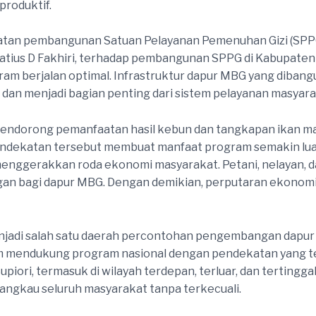
produktif.
patan pembangunan Satuan Pelayanan Pemenuhan Gizi (SPPG)
Matius D Fakhiri, terhadap pembangunan SPPG di Kabupate
am berjalan optimal. Infrastruktur dapur MBG yang diba
 dan menjadi bagian penting dari sistem pelayanan masyara
mendorong pemanfaatan hasil kebun dan tangkapan ikan m
endekatan tersebut membuat manfaat program semakin lua
 menggerakkan roda ekonomi masyarakat. Petani, nelayan, da
n bagi dapur MBG. Dengan demikian, perputaran ekonomi d
jadi salah satu daerah percontohan pengembangan dapur MB
 mendukung program nasional dengan pendekatan yang te
piori, termasuk di wilayah terdepan, terluar, dan terting
angkau seluruh masyarakat tanpa terkecuali.