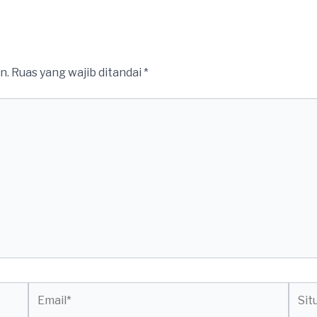
n.
Ruas yang wajib ditandai
*
Email*
Situs
web