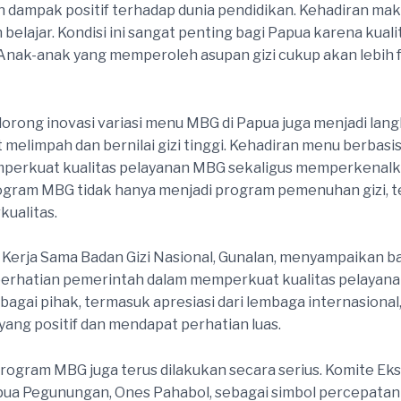
dampak positif terhadap dunia pendidikan. Kehadiran mak
elajar. Kondisi ini sangat penting bagi Papua karena kual
 Anak-anak yang memperoleh asupan gizi cukup akan lebih f
orong inovasi variasi menu MBG di Papua juga menjadi lan
elimpah dan bernilai gizi tinggi. Kehadiran menu berbasis p
emperkuat kualitas pelayanan MBG sekaligus memperkena
gram MBG tidak hanya menjadi program pemenuhan gizi, te
kualitas.
 Kerja Sama Badan Gizi Nasional, Gunalan, menyampaikan b
i perhatian pemerintah dalam memperkuat kualitas pelayanan 
agai pihak, termasuk apresiasi dari lembaga internasion
yang positif dan mendapat perhatian luas.
program MBG juga terus dilakukan secara serius. Komite 
ua Pegunungan, Ones Pahabol, sebagai simbol percepatan