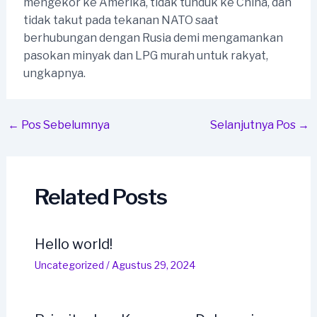
mengekor ke Amerika, tidak tunduk ke China, dan
tidak takut pada tekanan NATO saat
berhubungan dengan Rusia demi mengamankan
pasokan minyak dan LPG murah untuk rakyat,
ungkapnya.
Post
←
Pos Sebelumnya
Selanjutnya Pos
→
navigation
Related Posts
Hello world!
Uncategorized
/
Agustus 29, 2024