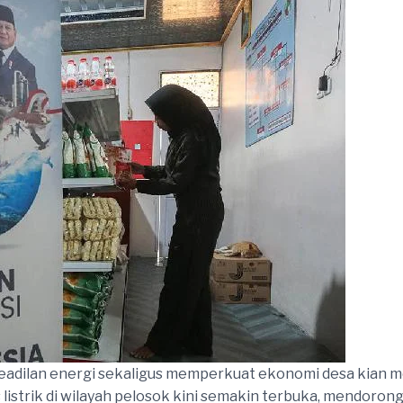
eadilan energi sekaligus memperkuat ekonomi desa kian me
listrik di wilayah pelosok kini semakin terbuka, mendoron