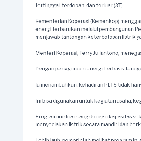
tertinggal, terdepan, dan terluar (3T).
Kementerian Koperasi (Kemenkop) menggande
energi terbarukan melalui pembangunan Pemb
menjawab tantangan keterbatasan listrik y
Menteri Koperasi, Ferry Juliantono, meneg
Dengan penggunaan energi berbasis tenaga s
Ia menambahkan, kehadiran PLTS tidak hany
Ini bisa digunakan untuk kegiatan usaha, ke
Program ini dirancang dengan kapasitas se
menyediakan listrik secara mandiri dan berk
Lebih jauh, pemerintah melihat program ini