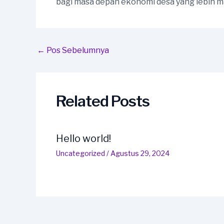
bagi masa depan ekonomi desa yang lebih ma
Post
←
Pos Sebelumnya
navigation
Related Posts
Hello world!
Uncategorized
/
Agustus 29, 2024