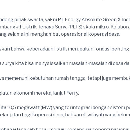
ng pihak swasta, yakni PT Energy Absolute Green X Indon
angkit Listrik Tenaga Surya (PLTS) skala mikro. Kolaboras
ang selama ini menghambat operasional koperasi desa.
askan bahwa keberadaan listrik merupakan fondasi penti
urya kita bisa menyelesaikan masalah-masalah di desa dalam 
a memenuhi kebutuhan rumah tangga, tetapi juga membuka 
giatan ekonomi mereka, lanjut Ferry.
kitar 0,5 megawatt (MW) yang terintegrasi dengan sistem
elanjutan bagi koperasi desa, bahkan di wilayah yang belum 
 sebagai langkah besar menuju kemandirian energi nasiona