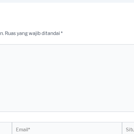
n.
Ruas yang wajib ditandai
*
Email*
Situs
web