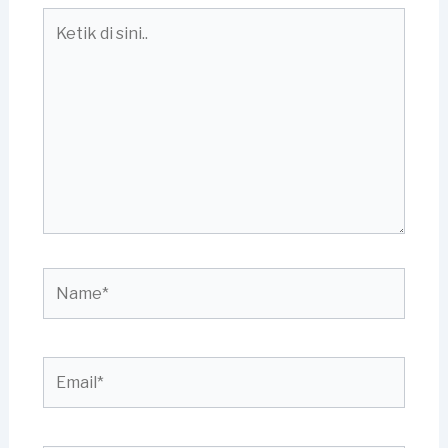
Ketik
di
sini..
Name*
Email*