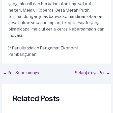
yang inklusif dan berkelanjutan bagi seluruh
negeri. Melalui Koperasi Desa Merah Putih,
terlihat dengan jelas bahwa kemandirian ekonomi
desa bukan sekadar impian, tetapi sesuatu yang
bisa dicapai melalui kerja keras, kebersamaan, dan
inovasi.
)* Penulis adalah Pengamat Ekonomi
Pembangunan
Post
←
Pos Sebelumnya
Selanjutnya Pos
→
navigation
Related Posts