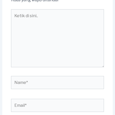
Ketik
di
sini..
Name*
Email*