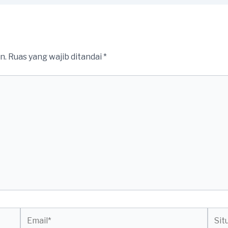
n.
Ruas yang wajib ditandai
*
Email*
Situs
web