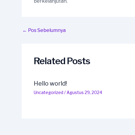
berkelanjutan.
Post
←
Pos Sebelumnya
navigation
Related Posts
Hello world!
Uncategorized
/
Agustus 29, 2024