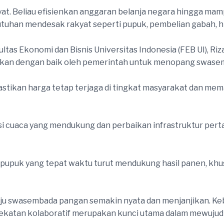
t. Beliau efisienkan anggaran belanja negara hingga ma
tuhan mendesak rakyat seperti pupuk, pembelian gabah, hi
tas Ekonomi dan Bisnis Universitas Indonesia (FEB UI), Ri
atkan dengan baik oleh pemerintah untuk menopang swase
stikan harga tetap terjaga di tingkat masyarakat dan memas
si cuaca yang mendukung dan perbaikan infrastruktur perta
n pupuk yang tepat waktu turut mendukung hasil panen, khus
uju swasembada pangan semakin nyata dan menjanjikan. Ke
dekatan kolaboratif merupakan kunci utama dalam mewuj