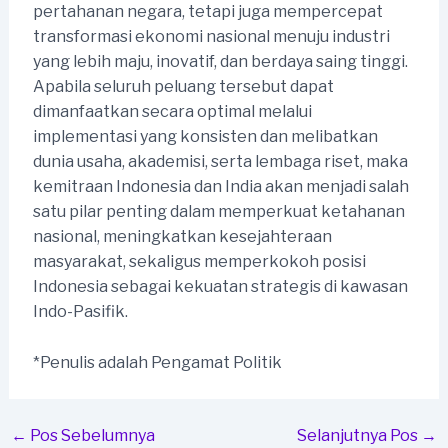
pertahanan negara, tetapi juga mempercepat
transformasi ekonomi nasional menuju industri
yang lebih maju, inovatif, dan berdaya saing tinggi.
Apabila seluruh peluang tersebut dapat
dimanfaatkan secara optimal melalui
implementasi yang konsisten dan melibatkan
dunia usaha, akademisi, serta lembaga riset, maka
kemitraan Indonesia dan India akan menjadi salah
satu pilar penting dalam memperkuat ketahanan
nasional, meningkatkan kesejahteraan
masyarakat, sekaligus memperkokoh posisi
Indonesia sebagai kekuatan strategis di kawasan
Indo-Pasifik.
*Penulis adalah Pengamat Politik
Post
←
Pos Sebelumnya
Selanjutnya Pos
→