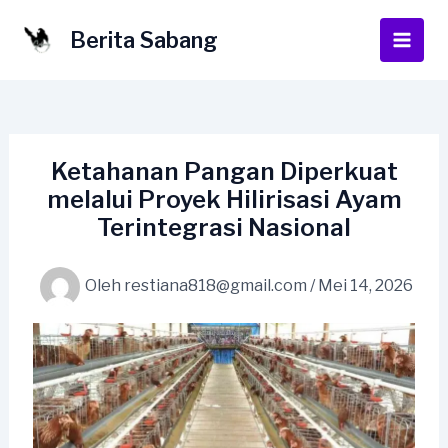
Lewati
ke
Berita Sabang
Main
konten
Men
Ketahanan Pangan Diperkuat
melalui Proyek Hilirisasi Ayam
Terintegrasi Nasional
Oleh
restiana818@gmail.com
/
Mei 14, 2026