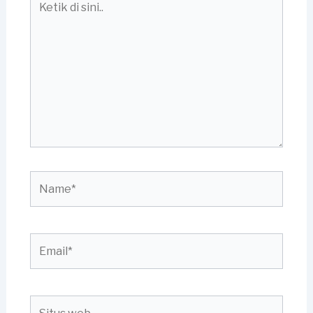
di
sini..
Name*
Email*
Situs