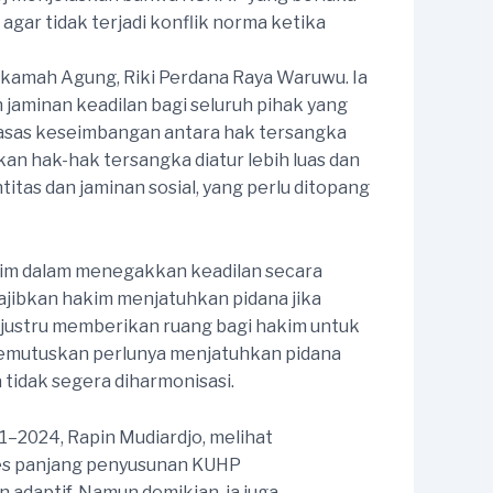
gar tidak terjadi konflik norma ketika
kamah Agung, Riki Perdana Raya Waruwu. Ia
jaminan keadilan bagi seluruh pihak yang
 asas keseimbangan antara hak tersangka
kan hak-hak tersangka diatur lebih luas dan
itas dan jaminan sosial, yang perlu ditopang
kim dalam menegakkan keadilan secara
ajibkan hakim menjatuhkan pidana jika
g justru memberikan ruang bagi hakim untuk
memutuskan perlunya menjatuhkan pidana
tidak segera diharmonisasi.
1–2024, Rapin Mudiardjo, melihat
ses panjang penyusunan KUHP
daptif. Namun demikian, ia juga