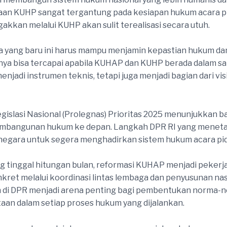
an KUHP sangat tergantung pada kesiapan hukum acara pi
gakkan melalui KUHP akan sulit terealisasi secara utuh.
 yang baru ini harus mampu menjamin kepastian hukum da
nya bisa tercapai apabila KUHAP dan KUHP berada dalam sa
enjadi instrumen teknis, tetapi juga menjadi bagian dari vi
slasi Nasional (Prolegnas) Prioritas 2025 menunjukkan 
mbangunan hukum ke depan. Langkah DPR RI yang menetapkan
ara untuk segera menghadirkan sistem hukum acara pidan
tinggal hitungan bulan, reformasi KUHAP menjadi pekerjaa
ret melalui koordinasi lintas lembaga dan penyusunan n
lan di DPR menjadi arena penting bagi pembentukan norma-
taan dalam setiap proses hukum yang dijalankan.