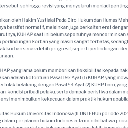
rsebut, sehingga revisi yang menyeluruh menjadi penting a
kan oleh Hakim Yustisial Pada Biro Hukum dan Humas Mah
bersifat normatif, melainkan juga berkaitan erat dengan 
enurutnya, KUHAP saat ini belum sepenuhnya mencerminkan
gkup perlindungan korban yang masih sangat terbatas, sedang
k korban secara lebih progresif, seperti perlindungan ident
ungan.
UHAP yang lama belum memberikan fleksibilitas kepada ha
kakan adalah ketentuan Pasal 193 Ayat (1) KUHAP, yang mew
bertolak belakang dengan Pasal 54 Ayat (2) KUHP baru, yan
, kondisi pribadi pelaku, serta dampak peristiwa dalam 
otensi menimbulkan kekacauan dalam praktik hukum apabila 
ultas Hukum Universitas Indonesia (ILUNI FHUI) periode 202
dalam perjalanan hukum Indonesia. Ia menilai bahwa pro
mbangun sistem hukum nasional yang lebih humanis dan a