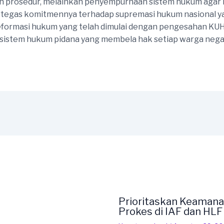
an prosedur, melainkan penyempurnaan sistem hukum aga
egas komitmennya terhadap supremasi hukum nasional yan
eformasi hukum yang telah dimulai dengan pengesahan KUHP
stem hukum pidana yang membela hak setiap warga negara
Prioritaskan Keamana
Prokes di IAF dan HL