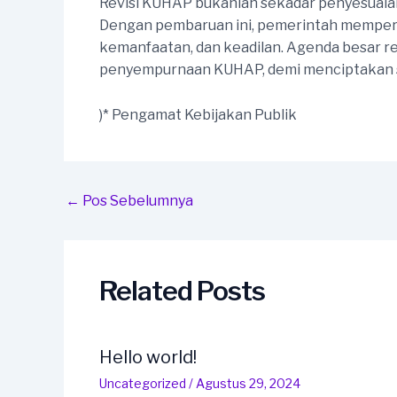
Revisi KUHAP bukanlah sekadar penyesuai
Dengan pembaruan ini, pemerintah mempert
kemanfaatan, dan keadilan. Agenda besar r
penyempurnaan KUHAP, demi menciptakan si
)* Pengamat Kebijakan Publik
Post
←
Pos Sebelumnya
navigation
Related Posts
Hello world!
Uncategorized
/
Agustus 29, 2024