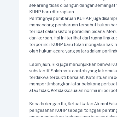
sekarang tidak dibangun dengan semangat te
KUHP baru diterapkan.
Pentingnya pembaruan KUHAP juga disampai
memandang pembaruan tersebut bukan hanya 
terlibat dalam sistem peradilan pidana. M
dan korban. Hal ini terlihat dari ruang lin
terperinci. KUHP baru telah mengakui hak-ha
oleh hukum acara yang setara dalam perlind
Lebih jauh, Riki juga menunjukkan bahwa K
substantif. Salah satu contoh yang ia kemu
terdakwa terbukti bersalah. Ketentuan ini 
mempertimbangkan latar belakang perbuatan
atau tidak. Ketidaksesuaian norma ini berp
Senada dengan itu, Ketua Ikatan Alumni Fak
pengesahan KUHP sebagai tonggak penting 
menggambarkan kedewasaan bangsa dalam me