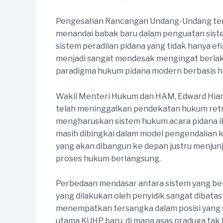
Pengesahan Rancangan Undang-Undang ten
menandai babak baru dalam penguatan sis
sistem peradilan pidana yang tidak hanya ef
menjadi sangat mendesak mengingat berlak
paradigma hukum pidana modern berbasis ha
Wakil Menteri Hukum dan HAM, Edward Hiari
telah meninggalkan pendekatan hukum retribut
mengharuskan sistem hukum acara pidana ik
masih dibingkai dalam model pengendalian 
yang akan dibangun ke depan justru menjunj
proses hukum berlangsung.
Perbedaan mendasar antara sistem yang ber
yang dilakukan oleh penyidik sangat dibat
menempatkan tersangka dalam posisi yang su
utama KUHP baru, di mana asas praduga tak