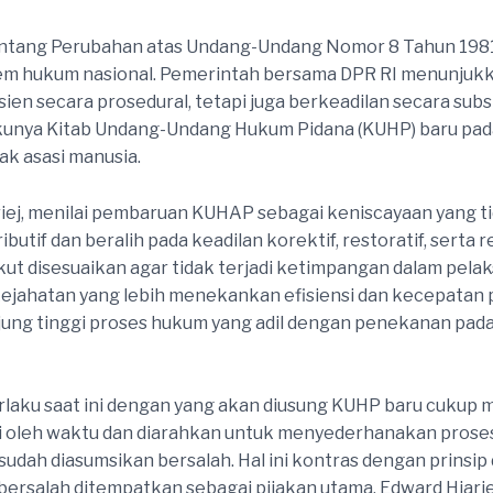
tang Perubahan atas Undang-Undang Nomor 8 Tahun 1981
tem hukum nasional. Pemerintah bersama DPR RI menunju
isien secara prosedural, tetapi juga berkeadilan secara su
unya Kitab Undang-Undang Hukum Pidana (KUHP) baru pad
k asasi manusia.
ej, menilai pembaruan KUHAP sebagai keniscayaan yang ti
if dan beralih pada keadilan korektif, restoratif, serta re
ut disesuaikan agar tidak terjadi ketimpangan dalam pel
kejahatan yang lebih menekankan efisiensi dan kecepatan
ung tinggi proses hukum yang adil dengan penekanan pada 
laku saat ini dengan yang akan diusung KUHP baru cukup 
asi oleh waktu dan diarahkan untuk menyederhanakan pros
dah diasumsikan bersalah. Hal ini kontras dengan prinsip
 bersalah ditempatkan sebagai pijakan utama. Edward Hia