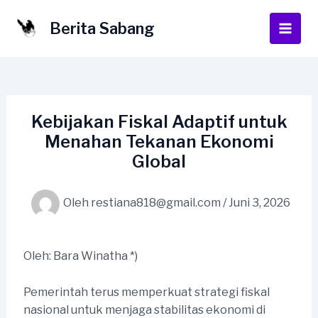
Lewati
ke
Berita Sabang
Main
konten
Men
Kebijakan Fiskal Adaptif untuk
Menahan Tekanan Ekonomi
Global
Oleh
restiana818@gmail.com
/
Juni 3, 2026
Oleh: Bara Winatha *)
Pemerintah terus memperkuat strategi fiskal
nasional untuk menjaga stabilitas ekonomi di