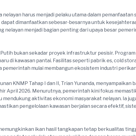
nelayan harus menjadi pelaku utama dalam pemanfaatan su
dapat dimanfaatkan sebesar-besarnya untuk kesejahteraan 
g nelayan menjadi bagian penting dari upaya besar pem
Putih bukan sekadar proyek infrastruktur pesisir. Progra
di kawasan pantai. Fasilitas seperti pabrik es, cold stora
pemerintah mulai membangun ekosistem industri perikanan 
gunan KNMP Tahap I dan II, Trian Yunanda, menyampaika
khir April 2026. Menurutnya, pemerintah kini fokus memastik
u mendukung aktivitas ekonomi masyarakat nelayan. Ia j
tikan pengelolaan kawasan berjalan secara efektif, sistem
ungkinkan ikan hasil tangkapan tetap berkualitas tinggi se