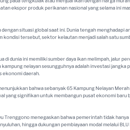
ntung pada tengkulak atau menjual ikan dengan harga mur
gkatan ekspor produk perikanan nasional yang selama ini 
dengan situasi global saat ini. Dunia tengah menghadapi a
m kondisi tersebut, sektor kelautan menjadi salah satu s
 di dunia ini memiliki sumber daya ikan melimpah, jalur pe
uatan kampung nelayan sesungguhnya adalah investasi jang
as ekonomi daerah.
menunjukkan bahwa sebanyak 65 Kampung Nelayan Merah Pu
wal yang signifikan untuk membangun pusat ekonomi baru be
yu Trenggono menegaskan bahwa pemerintah tidak hanya mem
yuluhan, hingga dukungan pembiayaan modal melalui BLU 