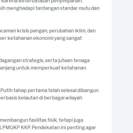
ah karena keterbatasan penyimpanan.
masih menghadapi tantangan standar mutu dan
ncaman krisis pangan, perubahan iklim, dan
umber ketahanan ekonomi yang sangat
rdagangan strategis, serta jutaan tenaga
ka panjang untuk memperkuat ketahanan
tih tahap pertama telah selesai dibangun
rbasis kelautan di berbagai wilayah
bangun fasilitas fisik, tetapi juga
LPMUKP KKP. Pendekatan ini penting agar