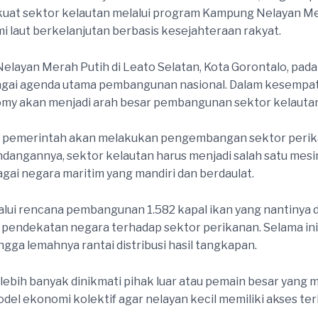
at sektor kelautan melalui program Kampung Nelayan Mer
 laut berkelanjutan berbasis kesejahteraan rakyat.
ayan Merah Putih di Leato Selatan, Kota Gorontalo, pada
bagai agenda utama pembangunan nasional. Dalam kesempa
omy akan menjadi arah besar pembangunan sektor kelautan
pemerintah akan melakukan pengembangan sektor perika
ndangannya, sektor kelautan harus menjadi salah satu me
gai negara maritim yang mandiri dan berdaulat.
ui rencana pembangunan 1.582 kapal ikan yang nantinya di
pendekatan negara terhadap sektor perikanan. Selama ini
gga lemahnya rantai distribusi hasil tangkapan.
u lebih banyak dinikmati pihak luar atau pemain besar yang m
 ekonomi kolektif agar nelayan kecil memiliki akses terh