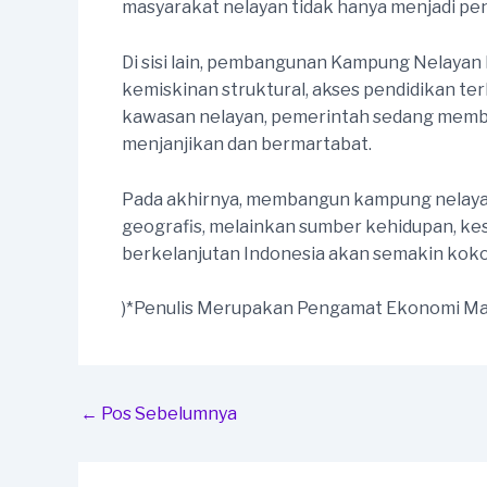
masyarakat nelayan tidak hanya menjadi pen
Di sisi lain, pembangunan Kampung Nelayan M
kemiskinan struktural, akses pendidikan te
kawasan nelayan, pemerintah sedang memban
menjanjikan dan bermartabat.
Pada akhirnya, membangun kampung nelayan
geografis, melainkan sumber kehidupan, kes
berkelanjutan Indonesia akan semakin koko
)*Penulis Merupakan Pengamat Ekonomi Ma
Post
←
Pos Sebelumnya
navigation