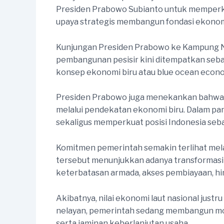
Presiden Prabowo Subianto untuk memperku
upaya strategis membangun fondasi ekonomi
Kunjungan Presiden Prabowo ke Kampung Nel
pembangunan pesisir kini ditempatkan se
konsep ekonomi biru atau blue ocean econ
Presiden Prabowo juga menekankan bahwa 
melalui pendekatan ekonomi biru. Dalam pa
sekaligus memperkuat posisi Indonesia seba
Komitmen pemerintah semakin terlihat melal
tersebut menunjukkan adanya transformasi 
keterbatasan armada, akses pembiayaan, hin
Akibatnya, nilai ekonomi laut nasional justr
nelayan, pemerintah sedang membangun model
serta jaminan keberlanjutan usaha.