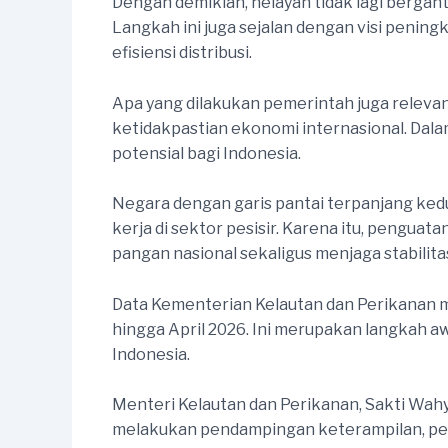
Dengan demikian, nelayan tidak lagi berga
Langkah ini juga sejalan dengan visi penin
efisiensi distribusi.
Apa yang dilakukan pemerintah juga relevan 
ketidakpastian ekonomi internasional. Dala
potensial bagi Indonesia.
Negara dengan garis pantai terpanjang kedua
kerja di sektor pesisir. Karena itu, peng
pangan nasional sekaligus menjaga stabilit
Data Kementerian Kelautan dan Perikanan 
hingga April 2026. Ini merupakan langkah a
Indonesia.
Menteri Kelautan dan Perikanan, Sakti Wah
melakukan pendampingan keterampilan, pen