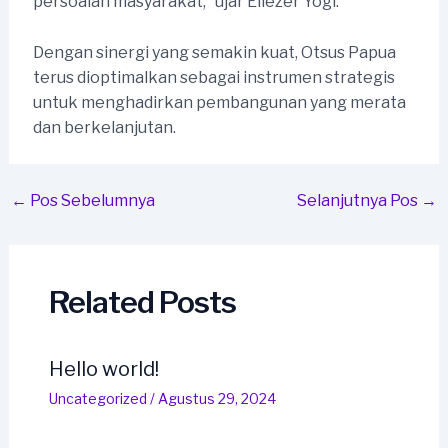
persoalan masyarakat,” ujar Eliezer Yogi.
Dengan sinergi yang semakin kuat, Otsus Papua
terus dioptimalkan sebagai instrumen strategis
untuk menghadirkan pembangunan yang merata
dan berkelanjutan.
Post
←
Pos Sebelumnya
Selanjutnya Pos
→
navigation
Related Posts
Hello world!
Uncategorized
/
Agustus 29, 2024